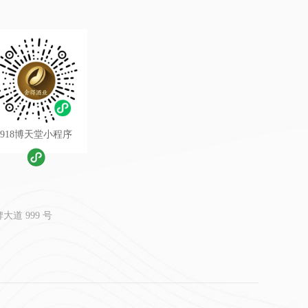
918博天堂小程序
道 999 号