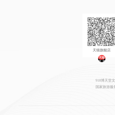
天猫旗舰店
918博天堂文
国家旅游服务