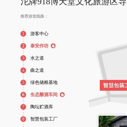
沱牌918博天堂文化旅游区
推荐游览线路：
1
游客中心
2
泰安作坊
3
水之道
4
曲之道
5
绿色储粮基地
6
生态酿酒车间
7
陶坛贮酒库
8
智慧包装工厂