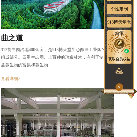
个性定制
918博天堂老
酒馆
曲之道
312制曲园占地400余亩，是918博天堂生态酿酒工业园的重要
组成部分。四重生态圈、上百种的珍稀林木，有利于制曲有
获取会员权益
益微生物的富集和微生物...
查看详细>