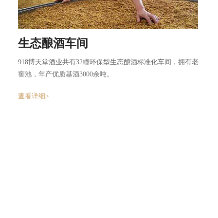
生态酿酒车间
918博天堂酒业共有32幢环保型生态酿酒标准化车间，拥有老
窖池，年产优质基酒3000余吨。
查看详细>