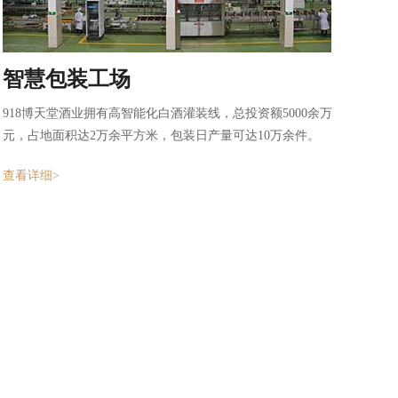
智慧包装工场
918博天堂酒业拥有高智能化白酒灌装线，总投资额5000余万
元，占地面积达2万余平方米，包装日产量可达10万余件。
查看详细>