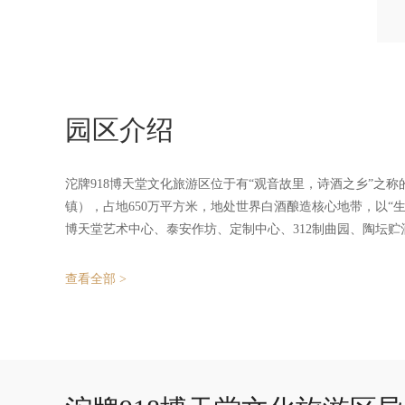
园区介绍
沱牌918博天堂文化旅游区位于有“观音故里，诗酒
镇），占地650万平方米，地处世界白酒酿造核心地带，以“生
博天堂艺术中心、泰安作坊、定制中心、312制曲园、陶坛贮酒
查看全部 >