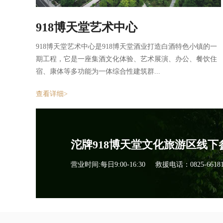
918博天堂艺术中心
918博天堂艺术中心是918博天堂酒业打造白酒特色小镇的一
期工程，它是一座集酒文化体验、艺术展演、办公、餐饮住
宿、康体等多功能为一体综合性建筑群...
查看详细>
沱牌918博天堂文化旅游区线下
营业时间:每日9:00-16:30 救援电话：0825-66181