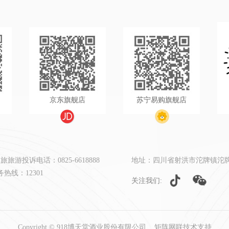
京东旗舰店
苏宁易购旗舰店
旅旅游投诉电话：0825-6618888
地址：四川省射洪市沱牌镇沱牌大
热线：12301
关注我们:
Copyright © 918博天堂酒业股份有限公司
矩阵网联技术支持